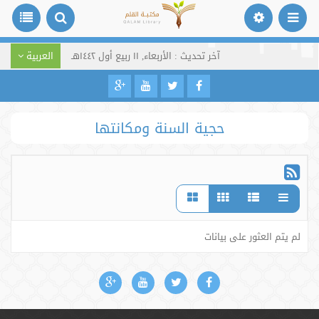
آخر تحديث : الأربعاء, ١١ ربيع أول ١٤٤٢هـ
العربية
حجية السنة ومكانتها
لم يتم العثور على بيانات