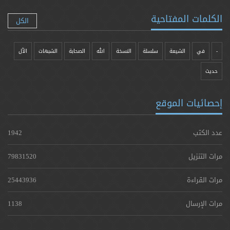
الكلمات المفتاحية
الكل
-
في
الشيعة
سلسلة
النسخة
الله
الصحابة
الشبهات
الآل
حدیث
إحصائيات الموقع
عدد الكتب
1942
مرات التنزيل
79831520
مرات القراءة
25443936
مرات الإرسال
1138