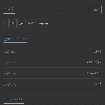
الكلمات
الكل
-
ВА
дар
БАЙТ
мекунанд
إحصائيات الموقع
1942
عدد الكتب
79912797
مرات التنزيل
25443936
مرات القراءة
1138
مرات الارسال
القائمة البريدية