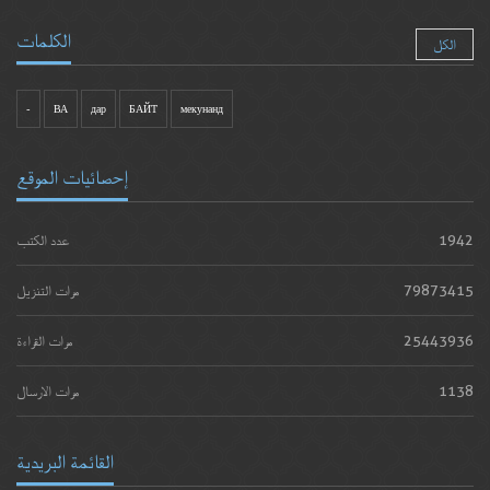
الكلمات
الكل
-
ВА
дар
БАЙТ
мекунанд
إحصائيات الموقع
1942
عدد الكتب
79873415
مرات التنزيل
25443936
مرات القراءة
1138
مرات الارسال
القائمة البريدية