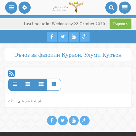
Last Update In : Wednesday 28 October 2020
Тоҷикӣ
Эъҷоз ва фазоили Қуръон, Улуми Қуръон
لم يتم العثور علي بيانات