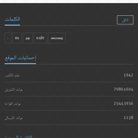
الكلمات
الكل
-
ВА
дар
БАЙТ
мекунанд
إحصائيات الموقع
1942
عدد الكتب
79861604
مرات التنزيل
25443936
مرات القراءة
1138
مرات الارسال
القائمة البريدية