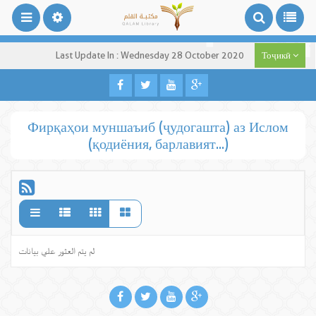
Last Update In : Wednesday 28 October 2020
Тоҷикӣ
Фирқаҳои муншаъиб (ҷудогашта) аз Ислом
(қодиёния, барлавият...)
لم يتم العثور علي بيانات