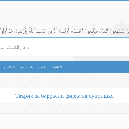
التطبيقات
الاخبار
المترجمين
المؤلفون
Таърих ва баррасии фирқа ва ҷунбишҳо