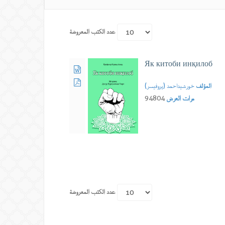
عدد الكتب المعروضة
Як китоби инқилоб
المؤلف
خورشیداحمد (پروفیسر)
مرات العرض
94804
عدد الكتب المعروضة