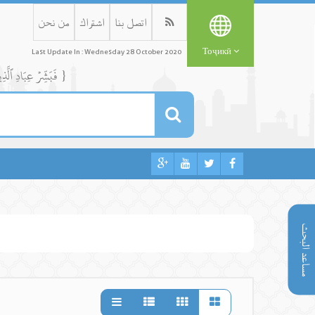
اتصل بنا
اشتراك
من نحن
Тоҷикӣ
Last Update In : Wednesday 28 October 2020
{ فَبَشِّرۡ عِبَادِ ٱلَّذِينَ يَسۡتَمِعُونَ ٱلۡقَوۡلَ فَيَتَّبِعُونَ أَحۡسَنَهُۥٓۚ أُوْلَٰٓئِكَ ٱلَّذِينَ هَدَىٰهُمُ ٱللَّهُۖ وَأُوْلَٰٓئِكَ هُمۡ أُوْلُواْ ٱلۡأَلۡبَٰبِ }
مساعد البحث