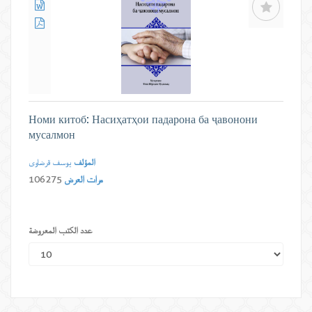
Номи китоб: Насиҳатҳои падарона ба ҷавонони
мусалмон
المؤلف
یوسف قرضاوی
مرات العرض
106275
عدد الكتب المعروضة