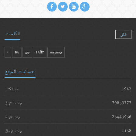
الكلمات
الكل
-
ВА
дар
БАЙТ
мекунанд
إحصائيات الموقع
1942
عدد الكتب
79859777
مرات التنزيل
25443936
مرات القراءة
1138
مرات الارسال