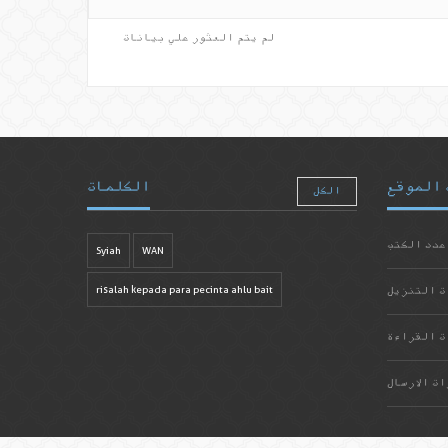
لم يتم العثور علي بيانات
 الموقع
الكلمات
الكل
عدد الكتب
Syiah
WAN
ت التنزيل
risalah kepada para pecinta ahlu bait
ت القراءة
ات الارسال