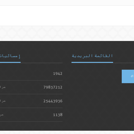
القائمة البريدية
إحصائيات
1942
ك
79837212
مرا
25443936
مرا
1138
مر