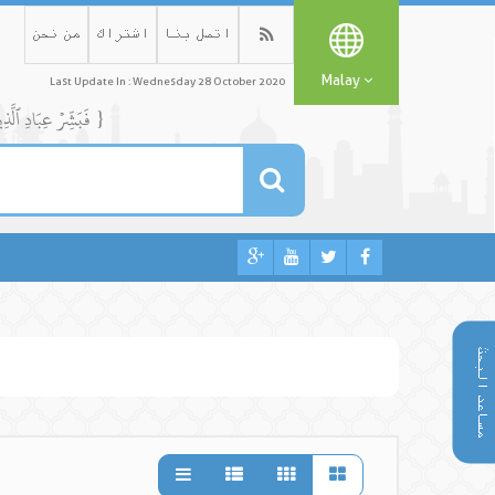
اتصل بنا
اشتراك
من نحن
Malay
Last Update In : Wednesday 28 October 2020
{ فَبَشِّرۡ عِبَادِ ٱلَّذِينَ يَسۡتَمِعُونَ ٱلۡقَوۡلَ فَيَتَّبِعُونَ أَحۡسَنَهُۥٓۚ أُوْلَٰٓئِكَ ٱلَّذِينَ هَدَىٰهُمُ ٱللَّهُۖ وَأُوْلَٰٓئِكَ هُمۡ أُوْلُواْ ٱلۡأَلۡبَٰبِ }
مساعد البحث