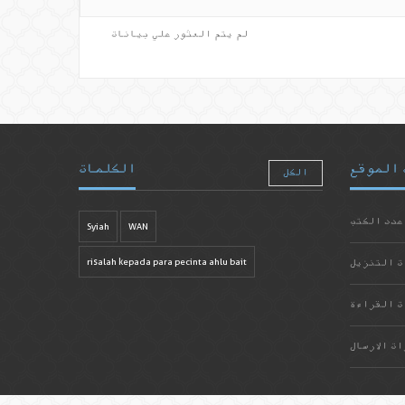
لم يتم العثور علي بيانات
 الموقع
الكلمات
الكل
عدد الكتب
Syiah
WAN
ت التنزيل
risalah kepada para pecinta ahlu bait
ت القراءة
ات الارسال