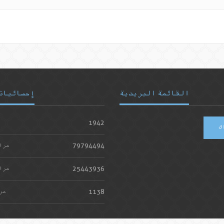
القائمة البريدية
إحصائيات
1942
ك
79794494
مرا
25443936
مرا
1138
مر