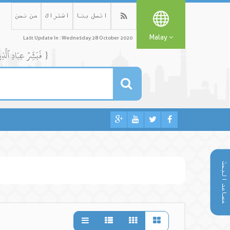
اتصل بنا
اشتراك
من نحن
Malay
Last Update In : Wednesday 28 October 2020
{ فَبَشِّرۡ عِبَادِ ٱلَّذِينَ يَسۡتَمِعُونَ ٱلۡقَوۡلَ فَيَتَّبِعُونَ أَحۡسَنَهُۥٓۚ أُوْلَٰٓئِكَ ٱلَّذِينَ هَدَىٰهُمُ ٱللَّهُۖ وَأُوْلَٰٓئِكَ هُمۡ أُوْلُواْ ٱلۡأَلۡبَٰبِ }
مساعد البحث