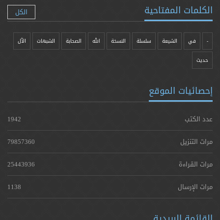
الكلمات المفتاحية
الكل
-
في
الشيعة
سلسلة
النسخة
الله
الصحابة
الشبهات
الآل
حدیث
إحصائيات الموقع
عدد الكتب
1942
مرات التنزيل
79857360
مرات القراءة
25443936
مرات الإرسال
1138
القائمة البريدية