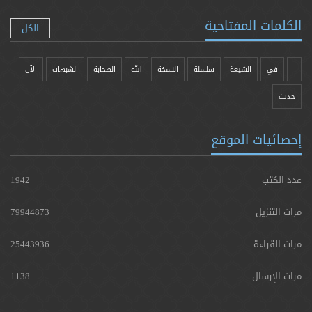
الكلمات المفتاحية
الكل
-
في
الشيعة
سلسلة
النسخة
الله
الصحابة
الشبهات
الآل
حدیث
إحصائيات الموقع
عدد الكتب
1942
مرات التنزيل
79944873
مرات القراءة
25443936
مرات الإرسال
1138