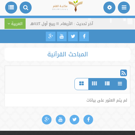
آخر تحديث : الأربعاء, ١١ ربيع أول ١٤٤٢هـ
العربية
المباحث القرآنية
لم يتم العثور على بيانات