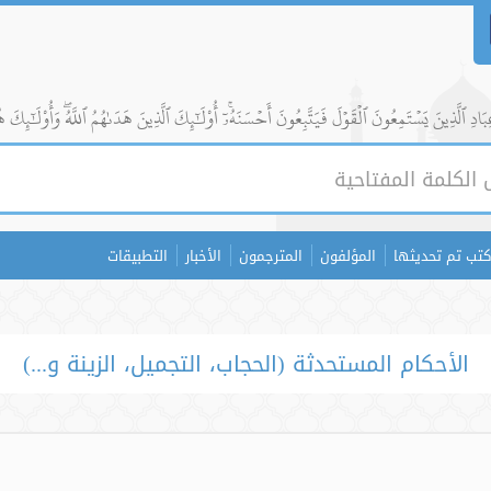
ادِ ٱلَّذِينَ يَسۡتَمِعُونَ ٱلۡقَوۡلَ فَيَتَّبِعُونَ أَحۡسَنَهُۥٓۚ أُوْلَٰٓئِكَ ٱلَّذِينَ هَدَىٰهُمُ ٱللَّهُۖ وَأُوْلَٰٓئِكَ ه
كتب تم تحديثها
المؤلفون
المترجمون
الأخبار
التطبيقات
الأحكام المستحدثة (الحجاب، التجميل، الزينة و...)