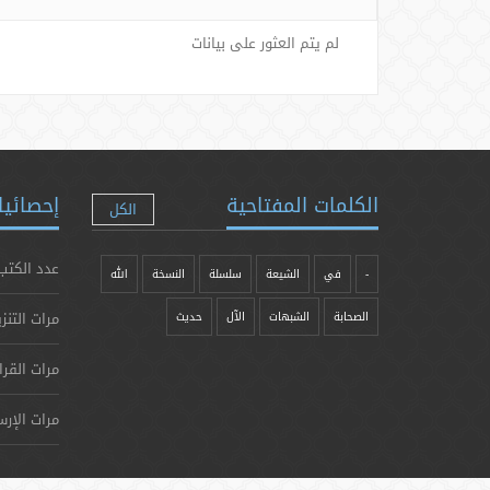
لم يتم العثور على بيانات
الكلمات المفتاحية
إحصائيا
الكل
عدد الكتب
-
في
الشيعة
سلسلة
النسخة
الله
مرات التنز
الصحابة
الشبهات
الآل
حدیث
مرات القرا
مرات الإرس