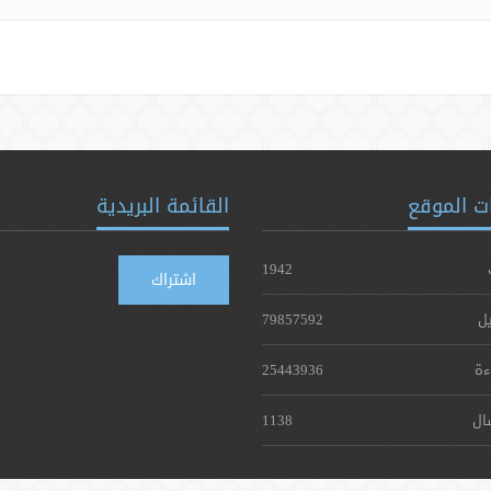
ت الموقع
القائمة البريدية
1942
اشتراك
يل
79857592
ءة
25443936
ال
1138