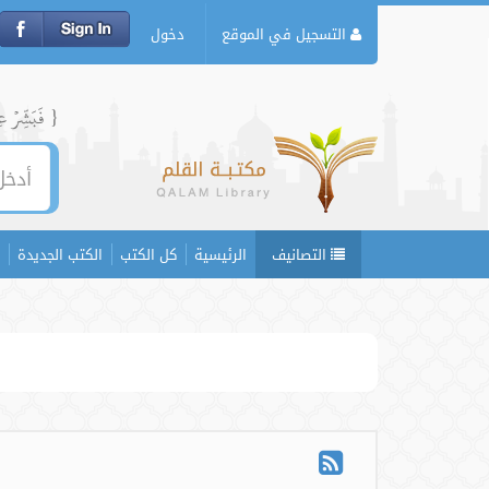
التسجيل في الموقع
دخول
{ فَبَشِّرۡ عِبَ
التصانيف
الرئيسية
كل الكتب
الكتب الجديدة