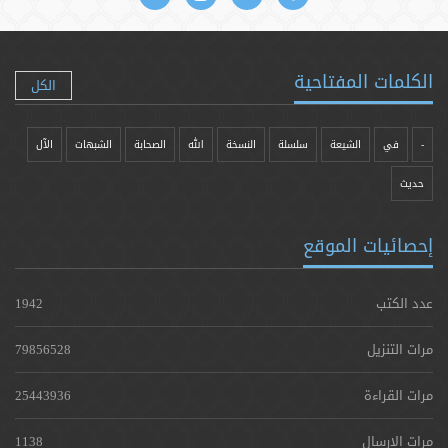
الكلمات المفتاحية
الكل
-
في
الشيعة
سلسلة
النسخة
الله
الصحابة
الشبهات
الآل
حدیث
إحصائيات الموقع
عدد الكتب
1942
مرات التنزيل
79856528
مرات القراءة
25443936
مرات الإرسال
1138