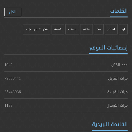
الكلمات
الكل
اور
اسلام
بیت
بينهم
مذهب
شيعه
فکر، شیعی، یزيد
إحصائيات الموقع
عدد الكتب
1942
مرات التنزيل
79830441
مرات القراءة
25443936
مرات الارسال
1138
القائمة البريدية