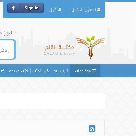
تسجيل الدخول
الدخول
{ فَبَشِّرۡ عِبَ
موضوعات
الرئيسيه
كل الكتب
كتب جديده
كتب