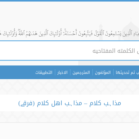
ادِ ٱلَّذِينَ يَسۡتَمِعُونَ ٱلۡقَوۡلَ فَيَتَّبِعُونَ أَحۡسَنَهُۥٓۚ أُوْلَٰٓئِكَ ٱلَّذِينَ هَدَىٰهُمُ ٱللَّهُۖ وَأُوْلَٰٓئِكَ ه
 تم تحديثها
المؤلفون
المترجمين
الاخبار
التطبيقات
مذاہب کلام – مذاہب اھل کلام (فرقے)