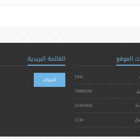
ت الموقع
القائمة البريدية
1942
اشتراك
يل
79880286
ءة
25443936
ال
1138