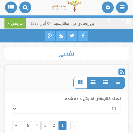
بروزرسانی در : چهارشنبه, 07 آبان 1399
فارسی
تفسیر
تعداد کتاب‌های نمایش داده شده
»
5
4
3
2
1
«