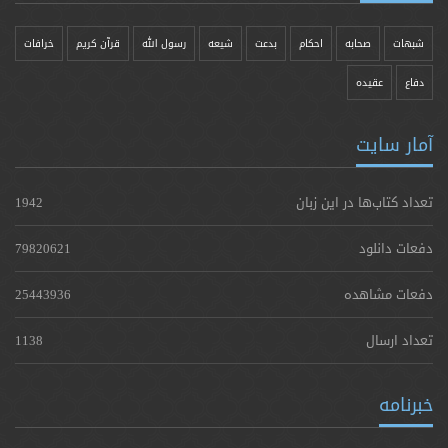
شبهات
صحابه
احکام
بدعت
شیعه
رسول الله
قرآن کریم
خرافات
دفاع
عقیده
آمار سایت
تعداد کتاب‌ها در این زبان
1942
دفعات دانلود
79820621
دفعات مشاهده
25443936
تعداد ارسال
1138
خبرنامه