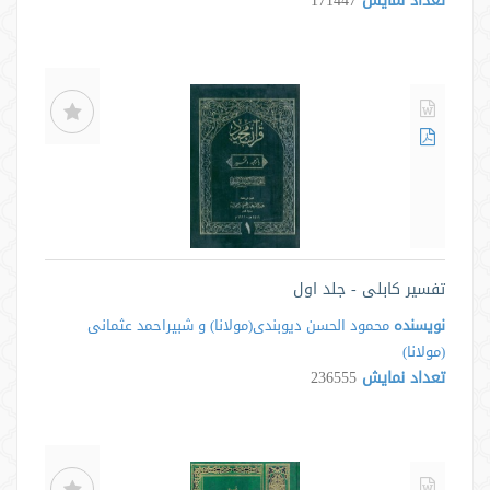
تعداد نمایش
171447
تفسیر کابلی - جلد اول
نویسنده
محمود الحسن دیوبندی(مولانا) و شبیراحمد عثمانی
(مولانا)
تعداد نمایش
236555