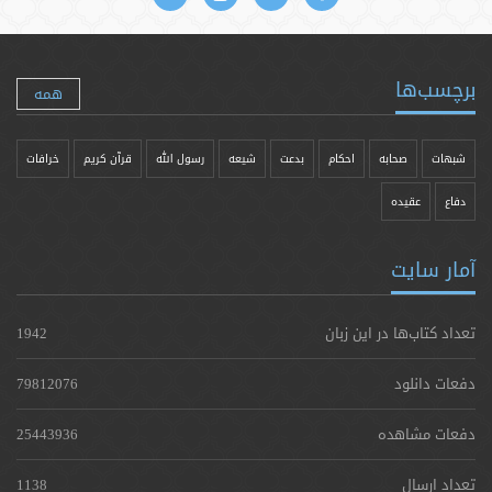
برچسب‌ها
همه
شبهات
صحابه
احکام
بدعت
شیعه
رسول الله
قرآن کریم
خرافات
دفاع
عقیده
آمار سایت
تعداد کتاب‌ها در این زبان
1942
دفعات دانلود
79812076
دفعات مشاهده
25443936
تعداد ارسال
1138