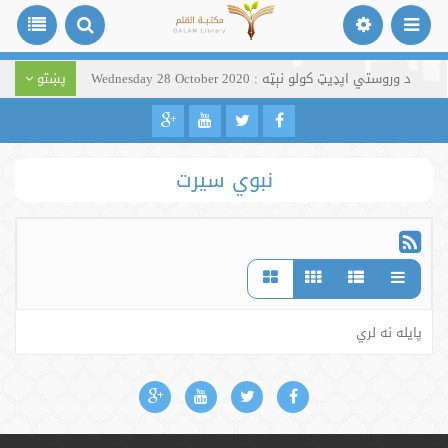
د وروستي اپډیټ کولو نېټه : Wednesday 28 October 2020
پښتو
نبوي سیرت
پایله نه لري