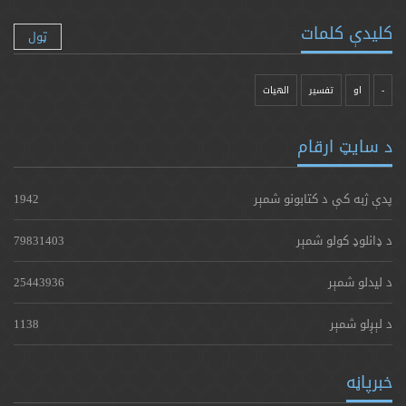
کلیدې کلمات
ټول
-
او
تفسیر
الهیات
د سایټ ارقام
پدې ژبه کې د کتابونو شمېر
1942
د ډانلوډ کولو شمېر
79831403
د لیدلو شمېر
25443936
د لېږلو شمېر
1138
خبرپاڼه